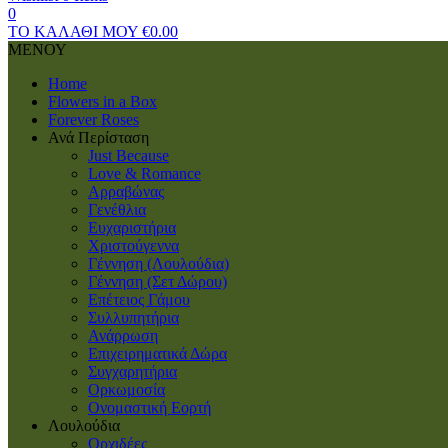
0
ΤΟ ΚΑΛΑΘΙ ΜΟΥ
€
0.00
ΜΕΝΟΥ
Home
Flowers in a Box
Forever Roses
Ανά Περίσταση
Just Because
Love & Romance
Αρραβώνας
Γενέθλια
Ευχαριστήρια
Χριστούγεννα
Γέννηση (Λουλούδια)
Γέννηση (Σετ Δώρου)
Επέτειος Γάμου
Συλλυπητήρια
Ανάρρωση
Επιχειρηματικά Δώρα
Συγχαρητήρια
Ορκωμοσία
Ονομαστική Εορτή
Λουλούδια
Ορχιδέες