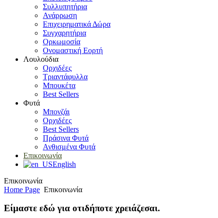
Συλλυπητήρια
Ανάρρωση
Επιχειρηματικά Δώρα
Συγχαρητήρια
Ορκωμοσία
Ονομαστική Εορτή
Λουλούδια
Ορχιδέες
Τριαντάφυλλα
Μπουκέτα
Best Sellers
Φυτά
Μπονζάι
Ορχιδέες
Best Sellers
Πράσινα Φυτά
Ανθισμένα Φυτά
Επικοινωνία
English
Επικοινωνία
Home Page
Επικοινωνία
Είμαστε εδώ για οτιδήποτε χρειάζεσαι.