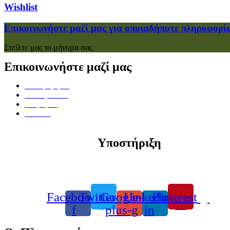
Wishlist
Επικοινωνήστε μαζί μας για οποιαδήποτε πληροφορί
Στείλτε μας το μήνυμα σας
Επικοινωνήστε μαζί μας
Πολυμέρη 52,
38222, Βόλος
Μαγνησία,
Ελλάδα
Υποστήριξη
info@toulipaflowers.gr
Τηλέφωνο +30 24210 23072
Facebook-
Twitter
Google-
Linkedin-
Pinterest
f
plus-g
in