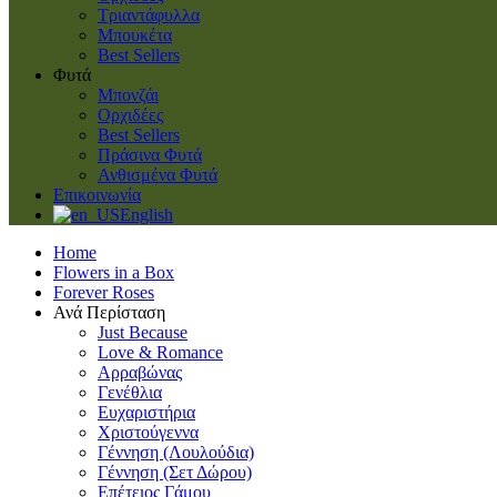
Τριαντάφυλλα
Μπουκέτα
Best Sellers
Φυτά
Μπονζάι
Ορχιδέες
Best Sellers
Πράσινα Φυτά
Ανθισμένα Φυτά
Επικοινωνία
English
Home
Flowers in a Box
Forever Roses
Ανά Περίσταση
Just Because
Love & Romance
Αρραβώνας
Γενέθλια
Ευχαριστήρια
Χριστούγεννα
Γέννηση (Λουλούδια)
Γέννηση (Σετ Δώρου)
Επέτειος Γάμου