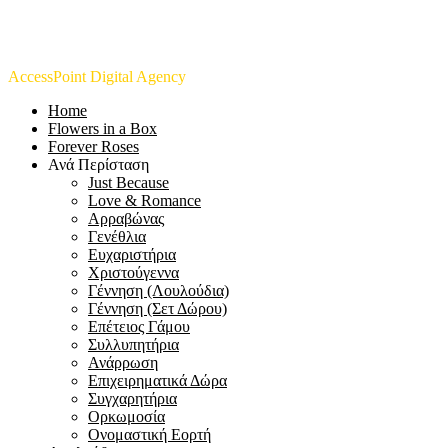
Copyright © 2021 Toulipa – Web Developled / Designed by
AccessPoint Digital Agency
. All Rights Reserved.
Home
Flowers in a Box
Forever Roses
Ανά Περίσταση
Just Because
Love & Romance
Αρραβώνας
Γενέθλια
Ευχαριστήρια
Χριστούγεννα
Γέννηση (Λουλούδια)
Γέννηση (Σετ Δώρου)
Επέτειος Γάμου
Συλλυπητήρια
Ανάρρωση
Επιχειρηματικά Δώρα
Συγχαρητήρια
Ορκωμοσία
Ονομαστική Εορτή