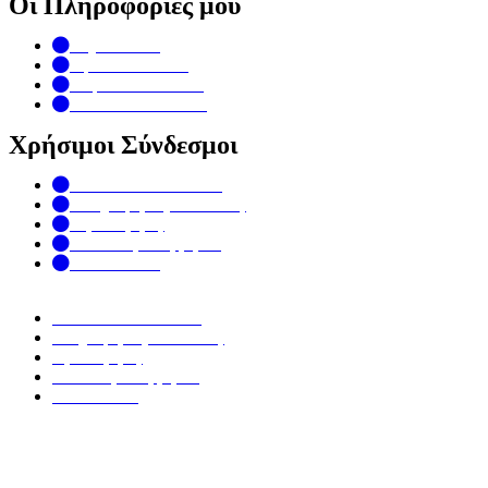
Οι Πληροφορίες μου
My Account
Special Products
Top rated Products
Term & Conditions
Χρήσιμοι Σύνδεσμοι
Ανθοπωλείο Τουλίπα
Πληροφορίες Αποστολής
Όροι Χρήσης
Πολιτική Απορρήτου
Επικοινωνία
Ανθοπωλείο Τουλίπα
Πληροφορίες Αποστολής
Όροι Χρήσης
Πολιτική Απορρήτου
Επικοινωνία