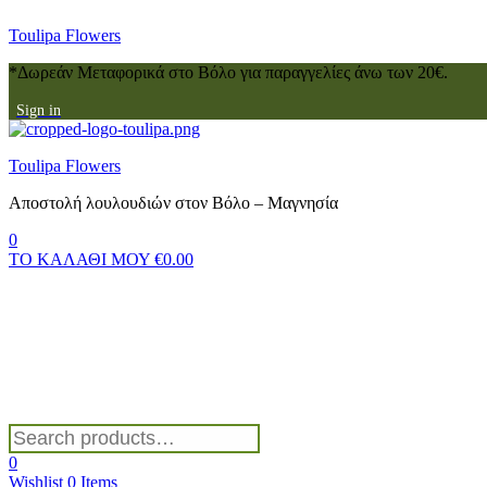
Toulipa Flowers
*Δωρεάν Μεταφορικά στο Βόλο για παραγγελίες άνω των 20€.
Sign in
Menu
Toulipa Flowers
Αποστολή λουλουδιών στον Βόλο – Μαγνησία
0
ΤΟ ΚΑΛΑΘΙ ΜΟΥ
€
0.00
Search
for:
0
Wishlist
0
Items