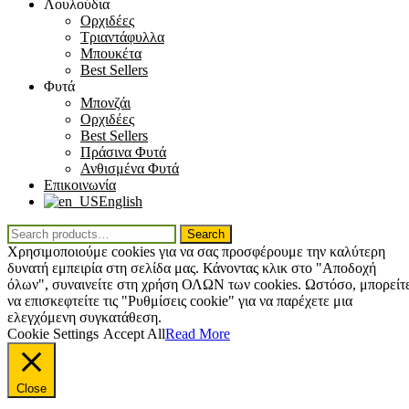
Λουλούδια
Ορχιδέες
Τριαντάφυλλα
Μπουκέτα
Best Sellers
Φυτά
Μπονζάι
Ορχιδέες
Best Sellers
Πράσινα Φυτά
Ανθισμένα Φυτά
Επικοινωνία
English
Search
Search
for:
Χρησιμοποιούμε cookies για να σας προσφέρουμε την καλύτερη
δυνατή εμπειρία στη σελίδα μας. Κάνοντας κλικ στο "Αποδοχή
όλων", συναινείτε στη χρήση ΟΛΩΝ των cookies. Ωστόσο, μπορείτ
να επισκεφτείτε τις "Ρυθμίσεις cookie" για να παρέχετε μια
ελεγχόμενη συγκατάθεση.
Cookie Settings
Accept All
Read More
Close