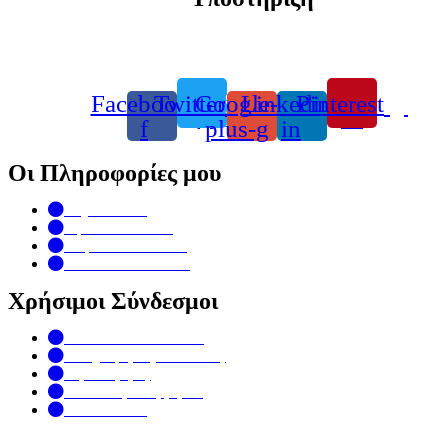
info@toulipaflowers.gr
Τηλέφωνο +30 24210 23072
Facebook-
Twitter
Google-
Linkedin-
Pinterest
f
plus-g
in
Οι Πληροφορίες μου
My Account
Special Products
Top rated Products
Term & Conditions
Χρήσιμοι Σύνδεσμοι
Ανθοπωλείο Τουλίπα
Πληροφορίες Αποστολής
Όροι Χρήσης
Πολιτική Απορρήτου
Επικοινωνία