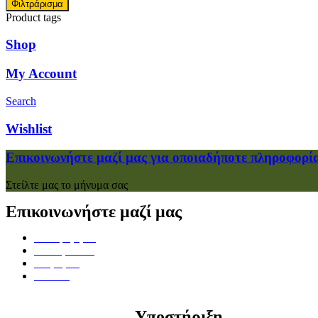
Φιλτράρισμα
Product tags
Shop
My Account
Search
Wishlist
Επικοινωνήστε μαζί μας για οποιαδήποτε πληροφορί
Στείλτε μας το μήνυμα σας
Επικοινωνήστε μαζί μας
Πολυμέρη 52,
38222, Βόλος
Μαγνησία,
Ελλάδα
Υποστήριξη