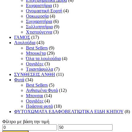
Επιχειρηματικά Δώρα
(4)
Ευχαριστήρια
(1)
Ονομαστική Εορτή
(4)
Ορκωμοσία
(4)
Συγχαρητήρια
(6)
Συλλυπητήρια
(9)
Χτιστούγεννα
(3)
ΓΑΜΟΣ
(17)
Λουλούδια
(43)
Best Sellers
(9)
Μπουκέτα
(29)
Όλα τα λουλούδια
(4)
Ορχιδέες
(3)
Τριαντάφυλλα
(7)
ΣΥΝΘΕΣΕΙΣ ΑΝΘΗ
(11)
Φυτά
(34)
Best Sellers
(5)
Ανθισμένα Φυτά
(12)
Μπονσαι
(14)
Ορχιδέες
(4)
Πράσινα φυτά
(18)
ΦΥΤΟΧΩΜΑΤΑ ΕΔΑΦΟΒΕΛΤΙΩΤΙΚΑ ΕΙΔΗ ΚΗΠΟΥ
(8)
Φίλτρο με βάση την τιμή
Ελάχιστη
Μέγιστη
τιμή
τιμή