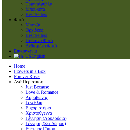
Τριαντάφυλλα
Μπουκέτα
Best Sellers
Φυτά
Μπονζάι
Ορχιδέες
Best Sellers
Πράσινα Φυτά
Ανθισμένα Φυτά
Επικοινωνία
English
Home
Flowers in a Box
Forever Roses
Ανά Περίσταση
Just Because
Love & Romance
Αρραβώνας
Γενέθλια
Ευχαριστήρια
Χριστούγεννα
Γέννηση (Λουλούδια)
Γέννηση (Σετ Δώρου)
Επέτειος Γάμου