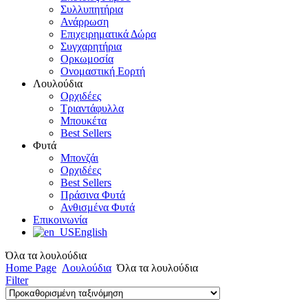
Συλλυπητήρια
Ανάρρωση
Επιχειρηματικά Δώρα
Συγχαρητήρια
Ορκωμοσία
Ονομαστική Εορτή
Λουλούδια
Ορχιδέες
Τριαντάφυλλα
Μπουκέτα
Best Sellers
Φυτά
Μπονζάι
Ορχιδέες
Best Sellers
Πράσινα Φυτά
Ανθισμένα Φυτά
Επικοινωνία
English
Όλα τα λουλούδια
Home Page
Λουλούδια
Όλα τα λουλούδια
Filter