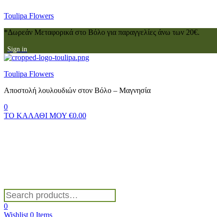
Toulipa Flowers
*Δωρεάν Μεταφορικά στο Βόλο για παραγγελίες άνω των 20€.
Sign in
Menu
Toulipa Flowers
Αποστολή λουλουδιών στον Βόλο – Μαγνησία
0
ΤΟ ΚΑΛΑΘΙ ΜΟΥ
€
0.00
Search
for:
0
Wishlist
0
Items