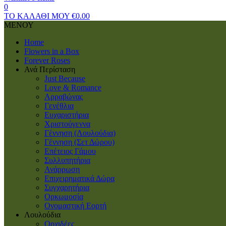
0
ΤΟ ΚΑΛΑΘΙ ΜΟΥ
€
0.00
ΜΕΝΟΥ
Home
Flowers in a Box
Forever Roses
Ανά Περίσταση
Just Because
Love & Romance
Αρραβώνας
Γενέθλια
Ευχαριστήρια
Χριστούγεννα
Γέννηση (Λουλούδια)
Γέννηση (Σετ Δώρου)
Επέτειος Γάμου
Συλλυπητήρια
Ανάρρωση
Επιχειρηματικά Δώρα
Συγχαρητήρια
Ορκωμοσία
Ονομαστική Εορτή
Λουλούδια
Ορχιδέες