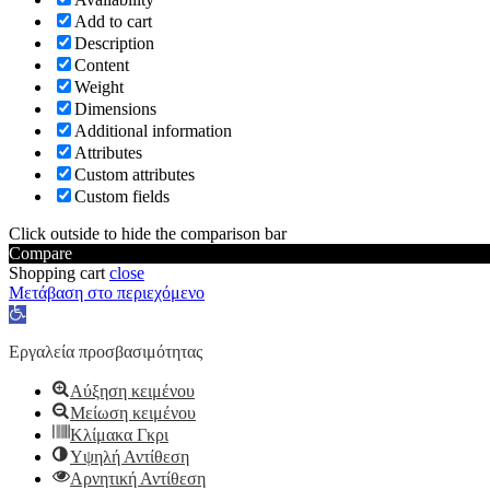
Add to cart
Description
Content
Weight
Dimensions
Additional information
Attributes
Custom attributes
Custom fields
Click outside to hide the comparison bar
Compare
Shopping cart
close
Μετάβαση στο περιεχόμενο
Ανοίξτε
τη
γραμμή
Εργαλεία προσβασιμότητας
εργαλείων
Αύξηση κειμένου
Μείωση κειμένου
Κλίμακα Γκρι
Υψηλή Αντίθεση
Αρνητική Αντίθεση