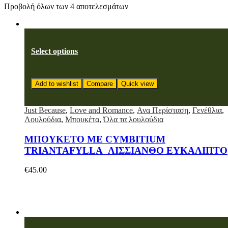
Προβολή όλων των 4 αποτελεσμάτων
Select options
Add to wishlist
Compare
Quick view
Just Because
,
Love and Romance
,
Ανα Περίσταση
,
Γενέθλια
,
Λουλούδια
,
Μπουκέτα
,
Όλα τα λουλούδια
ΜΠΟΥΚΕΤΟ ΜΕ CYMBITIUM
TRIANTAFYLLA ΛΙΣΣΙΑΝΘΟ ΕΥΚΑΛΙΠΤΟ
€
45.00