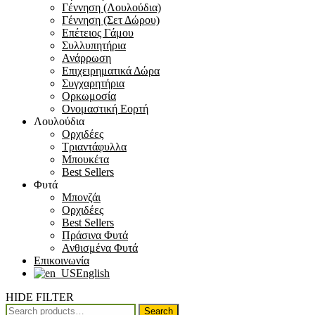
Γέννηση (Λουλούδια)
Γέννηση (Σετ Δώρου)
Επέτειος Γάμου
Συλλυπητήρια
Ανάρρωση
Επιχειρηματικά Δώρα
Συγχαρητήρια
Ορκωμοσία
Ονομαστική Εορτή
Λουλούδια
Ορχιδέες
Τριαντάφυλλα
Μπουκέτα
Best Sellers
Φυτά
Μπονζάι
Ορχιδέες
Best Sellers
Πράσινα Φυτά
Ανθισμένα Φυτά
Επικοινωνία
English
HIDE FILTER
Search
Search