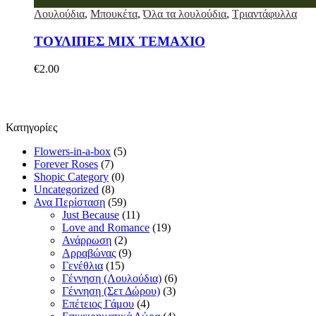
Λουλούδια
,
Μπουκέτα
,
Όλα τα λουλούδια
,
Τριαντάφυλλα
ΤΟΥΛΙΠΕΣ ΜΙΧ ΤΕΜΑΧΙΟ
€
2.00
Κατηγορίες
Flowers-in-a-box
(5)
Forever Roses
(7)
Shopic Category
(0)
Uncategorized
(8)
Ανα Περίσταση
(59)
Just Because
(11)
Love and Romance
(19)
Ανάρρωση
(2)
Αρραβώνας
(9)
Γενέθλια
(15)
Γέννηση (Λουλούδια)
(6)
Γέννηση (Σετ Δώρου)
(3)
Επέτειος Γάμου
(4)