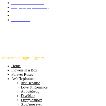
Ανθοπωλείο Τουλίπα
Πληροφορίες Αποστολής
Όροι Χρήσης
Πολιτική Απορρήτου
Επικοινωνία
Copyright © 2021 Toulipa – Web Developled / Designed by
AccessPoint Digital Agency
. All Rights Reserved.
Home
Flowers in a Box
Forever Roses
Ανά Περίσταση
Just Because
Love & Romance
Αρραβώνας
Γενέθλια
Ευχαριστήρια
Χριστούγεννα