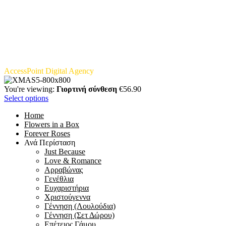
Copyright © 2021 Toulipa – Web Developled / Designed by
AccessPoint Digital Agency
. All Rights Reserved.
You're viewing:
Γιορτινή σύνθεση
€
56.90
Select options
Home
Flowers in a Box
Forever Roses
Ανά Περίσταση
Just Because
Love & Romance
Αρραβώνας
Γενέθλια
Ευχαριστήρια
Χριστούγεννα
Γέννηση (Λουλούδια)
Γέννηση (Σετ Δώρου)
Επέτειος Γάμου