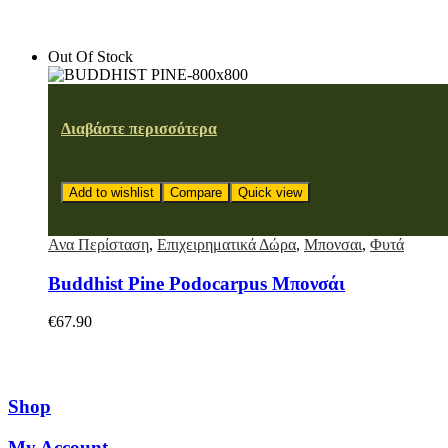
Out Of Stock
Διαβάστε περισσότερα
Add to wishlist
Compare
Quick view
Ανα Περίσταση
,
Επιχειρηματικά Δώρα
,
Μπονσαι
,
Φυτά
Buddhist Pine Podocarpus Μπονσάι
€
67.90
Shop
My Account