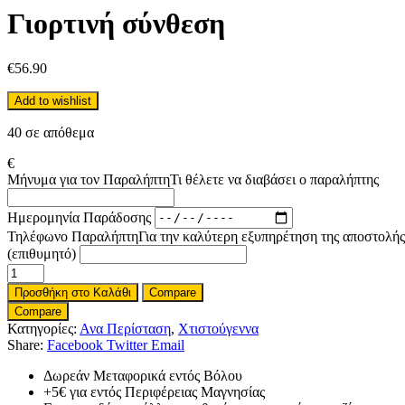
Γιορτινή σύνθεση
€
56.90
Add to wishlist
40 σε απόθεμα
€
Μήνυμα για τον Παραλήπτη
Τι θέλετε να διαβάσει ο παραλήπτης
Ημερομηνία Παράδοσης
Τηλέφωνο Παραλήπτη
Για την καλύτερη εξυπηρέτηση της αποστολής
(επιθυμητό)
Γιορτινή
σύνθεση
Προσθήκη στο Καλάθι
Compare
ποσότητα
Compare
Κατηγορίες:
Ανα Περίσταση
,
Χτιστούγεννα
Share:
Facebook
Twitter
Email
Δωρεάν Μεταφορικά εντός Βόλου
+5€ για εντός Περιφέρειας Μαγνησίας