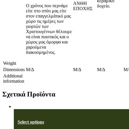
κεραμικό
ΑΝΘΗ
Ο χρόνος που περνάμε
δοχείο.
ΕΠΟΧΗΣ
είτε στο σπίτι μας είτε
στον επαγγελμάτικό μας
χώρο τις ημέρες των
γιορτών των
Χριστουγέννων θέλουμε
να είναι ποιοτικός και ο
χώρος μας όμορφα και
χαρούμενα
διακοσμημένος.
Weight
Dimensions
Μ/Δ
Μ/Δ
Μ/Δ
Μ/
Additional
information
Σχετικά Προϊόντα
Select options