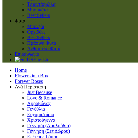
Τριαντάφυλλα
Μπουκέτα
Best Sellers
Φυτά
Μπονζάι
Ορχιδέες
Best Sellers
Πράσινα Φυτά
Ανθισμένα Φυτά
Επικοινωνία
English
Home
Flowers in a Box
Forever Roses
Ανά Περίσταση
Just Because
Love & Romance
Αρραβώνας
Γενέθλια
Ευχαριστήρια
Χριστούγεννα
Γέννηση (Λουλούδια)
Γέννηση (Σετ Δώρου)
Επέτειος Γάμου