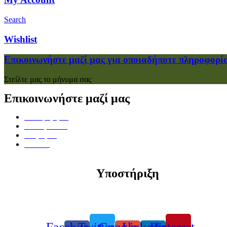
Search
Wishlist
Επικοινωνήστε μαζί μας για οποιαδήποτε πληροφορί
Στείλτε μας το μήνυμα σας
Επικοινωνήστε μαζί μας
Πολυμέρη 52,
38222, Βόλος
Μαγνησία,
Ελλάδα
Υποστήριξη
info@toulipaflowers.gr
Τηλέφωνο +30 24210 23072
Facebook-
Twitter
Google-
Linkedin-
Pinterest