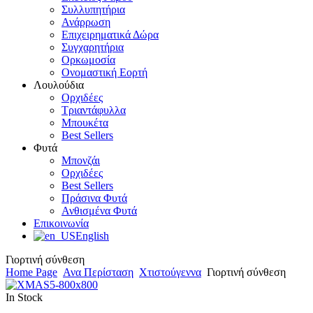
Συλλυπητήρια
Ανάρρωση
Επιχειρηματικά Δώρα
Συγχαρητήρια
Ορκωμοσία
Ονομαστική Εορτή
Λουλούδια
Ορχιδέες
Τριαντάφυλλα
Μπουκέτα
Best Sellers
Φυτά
Μπονζάι
Ορχιδέες
Best Sellers
Πράσινα Φυτά
Ανθισμένα Φυτά
Επικοινωνία
English
Γιορτινή σύνθεση
Home Page
Ανα Περίσταση
Χτιστούγεννα
Γιορτινή σύνθεση
In Stock