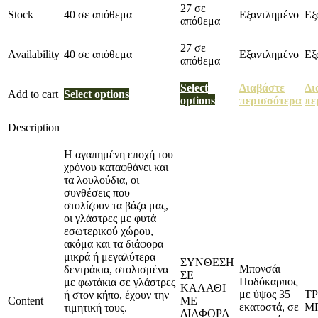
27 σε
Stock
40 σε απόθεμα
Εξαντλημένο
Εξ
απόθεμα
27 σε
Availability
40 σε απόθεμα
Εξαντλημένο
Εξ
απόθεμα
Select
Διαβάστε
Δι
Add to cart
Select options
options
περισσότερα
πε
Description
Η αγαπημένη εποχή του
χρόνου καταφθάνει και
τα λουλούδια, οι
συνθέσεις που
στολίζουν τα βάζα μας,
οι γλάστρες με φυτά
εσωτερικού χώρου,
ακόμα και τα διάφορα
μικρά ή μεγαλύτερα
ΣΥΝΘΕΣΗ
Μπονσάι
δεντράκια, στολισμένα
ΣΕ
Ποδόκαρπος
με φωτάκια σε γλάστρες
ΚΑΛΑΘΙ
με ύψος 35
Τ
ή στον κήπο, έχουν την
Content
ΜΕ
εκατοστά, σε
Μ
τιμητική τους.
ΔΙΑΦΟΡΑ