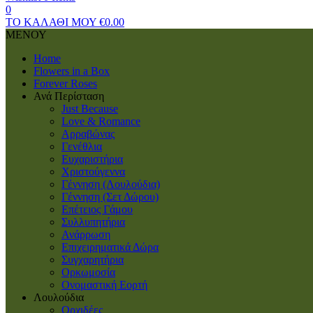
0
ΤΟ ΚΑΛΑΘΙ ΜΟΥ
€
0.00
ΜΕΝΟΥ
Home
Flowers in a Box
Forever Roses
Ανά Περίσταση
Just Because
Love & Romance
Αρραβώνας
Γενέθλια
Ευχαριστήρια
Χριστούγεννα
Γέννηση (Λουλούδια)
Γέννηση (Σετ Δώρου)
Επέτειος Γάμου
Συλλυπητήρια
Ανάρρωση
Επιχειρηματικά Δώρα
Συγχαρητήρια
Ορκωμοσία
Ονομαστική Εορτή
Λουλούδια
Ορχιδέες