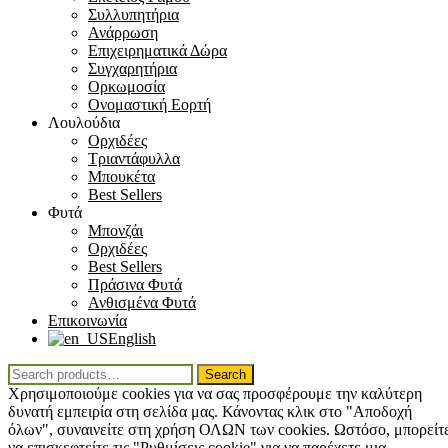
Συλλυπητήρια
Ανάρρωση
Επιχειρηματικά Δώρα
Συγχαρητήρια
Ορκωμοσία
Ονομαστική Εορτή
Λουλούδια
Ορχιδέες
Τριαντάφυλλα
Μπουκέτα
Best Sellers
Φυτά
Μπονζάι
Ορχιδέες
Best Sellers
Πράσινα Φυτά
Ανθισμένα Φυτά
Επικοινωνία
English
Search
Search
for:
Χρησιμοποιούμε cookies για να σας προσφέρουμε την καλύτερη
δυνατή εμπειρία στη σελίδα μας. Κάνοντας κλικ στο "Αποδοχή
όλων", συναινείτε στη χρήση ΟΛΩΝ των cookies. Ωστόσο, μπορείτ
να επισκεφτείτε τις "Ρυθμίσεις cookie" για να παρέχετε μια