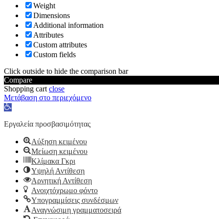
Weight
Dimensions
Additional information
Attributes
Custom attributes
Custom fields
Click outside to hide the comparison bar
Compare
Shopping cart
close
Μετάβαση στο περιεχόμενο
Ανοίξτε
τη
γραμμή
Εργαλεία προσβασιμότητας
εργαλείων
Αύξηση κειμένου
Μείωση κειμένου
Κλίμακα Γκρι
Υψηλή Αντίθεση
Αρνητική Αντίθεση
Ανοιχτόχρωμο φόντο
Υπογραμμίσεις συνδέσμων
Αναγνώσιμη γραμματοσειρά