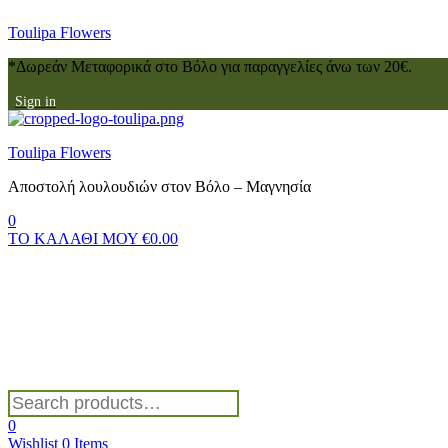
Toulipa Flowers
*Δωρεάν Μεταφορικά στο Βόλο για παραγγελίες άνω των 20€.
Sign in
Menu
Toulipa Flowers
Αποστολή λουλουδιών στον Βόλο – Μαγνησία
0
ΤΟ ΚΑΛΑΘΙ ΜΟΥ
€
0.00
Search
for:
0
Wishlist
0
Items