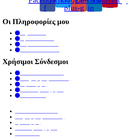
f
plus-g
in
Οι Πληροφορίες μου
My Account
Special Products
Top rated Products
Term & Conditions
Χρήσιμοι Σύνδεσμοι
Ανθοπωλείο Τουλίπα
Πληροφορίες Αποστολής
Όροι Χρήσης
Πολιτική Απορρήτου
Επικοινωνία
Ανθοπωλείο Τουλίπα
Πληροφορίες Αποστολής
Όροι Χρήσης
Πολιτική Απορρήτου
Επικοινωνία