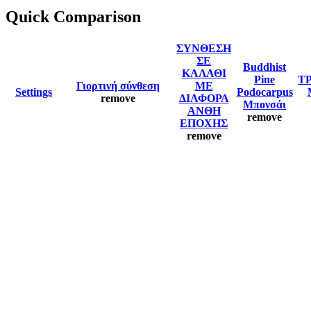
Quick Comparison
ΣΥΝΘΕΣΗ
ΣΕ
Buddhist
ΚΑΛΑΘΙ
Pine
Τ
Γιορτινή σύνθεση
ΜΕ
Settings
Podocarpus
remove
ΔΙΑΦΟΡΑ
Μπονσάι
ΑΝΘΗ
remove
ΕΠΟΧΗΣ
remove