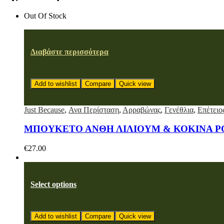
Out Of Stock
Διαβάστε περισσότερα
Add to wishlist
Compare
Quick view
Just Because
,
Ανα Περίσταση
,
Αρραβώνας
,
Γενέθλια
,
Επέτειο
ΜΠΟΥΚΕΤΟ ΑΝΘΗ ΛΙΛΙΟΥΜ & ΚΟΚΙΝΑ Ρ
€
27.00
Select options
Add to wishlist
Compare
Quick view