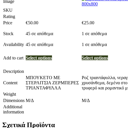
Image
SKU
Rating
Price
€
50.00
€
25.00
Stock
45 σε απόθεμα
1 σε απόθεμα
Availability
45 σε απόθεμα
1 σε απόθεμα
Add to cart
Select options
Select options
Description
ΜΠΟΥΚΕΤΟ ΜΕ
Ροζ τριαντάφυλλα, νεραγ
Content
ΣΤΕΡΛΙΤΣΙΑ ΖΕΡΜΠΕΡΕΣ
χρυσάνθεμα, δεμένα στο 
ΤΡΙΑΝΤΑΦΥΛΛΑ
τρυφερό και ρομαντικό 
Weight
Dimensions
Μ/Δ
Μ/Δ
Additional
information
Σχετικά Προϊόντα