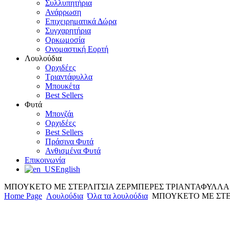
Συλλυπητήρια
Ανάρρωση
Επιχειρηματικά Δώρα
Συγχαρητήρια
Ορκωμοσία
Ονομαστική Εορτή
Λουλούδια
Ορχιδέες
Τριαντάφυλλα
Μπουκέτα
Best Sellers
Φυτά
Μπονζάι
Ορχιδέες
Best Sellers
Πράσινα Φυτά
Ανθισμένα Φυτά
Επικοινωνία
English
ΜΠΟΥΚΕΤΟ ΜΕ ΣΤΕΡΛΙΤΣΙΑ ΖΕΡΜΠΕΡΕΣ ΤΡΙΑΝΤΑΦΥΛΛ
Home Page
Λουλούδια
Όλα τα λουλούδια
ΜΠΟΥΚΕΤΟ ΜΕ ΣΤΕ