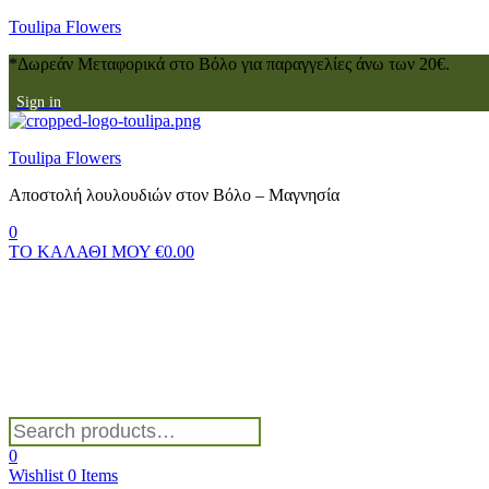
Toulipa Flowers
*Δωρεάν Μεταφορικά στο Βόλο για παραγγελίες άνω των 20€.
Sign in
Menu
Toulipa Flowers
Αποστολή λουλουδιών στον Βόλο – Μαγνησία
0
ΤΟ ΚΑΛΑΘΙ ΜΟΥ
€
0.00
Search
for:
0
Wishlist
0
Items