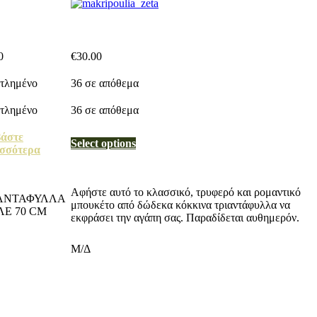
0
€
30.00
τλημένο
36 σε απόθεμα
τλημένο
36 σε απόθεμα
βάστε
Select options
ισσότερα
Αφήστε αυτό το κλασσικό, τρυφερό και ρομαντικό
ΑΝΤΑΦΥΛΛΑ
μπουκέτο από δώδεκα κόκκινα τριαντάφυλλα να
Ε 70 CM
εκφράσει την αγάπη σας. Παραδίδεται αυθημερόν.
Μ/Δ