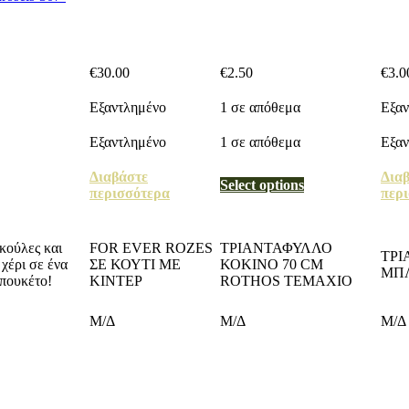
€
30.00
€
2.50
€
3.0
Εξαντλημένο
1 σε απόθεμα
Εξαν
Εξαντλημένο
1 σε απόθεμα
Εξαν
Διαβάστε
Δια
Select options
περισσότερα
περ
κούλες και
FOR EVER ROZES
ΤΡΙΑΝΤΑΦΥΛΛΟ
ΤΡΙ
χέρι σε ένα
ΣΕ ΚΟΥΤΙ ΜΕ
ΚΟΚΙΝΟ 70 CM
ΜΠΛ
μπουκέτο!
ΚΙΝΤΕΡ
ROTHOS TEMAXIO
Μ/Δ
Μ/Δ
Μ/Δ