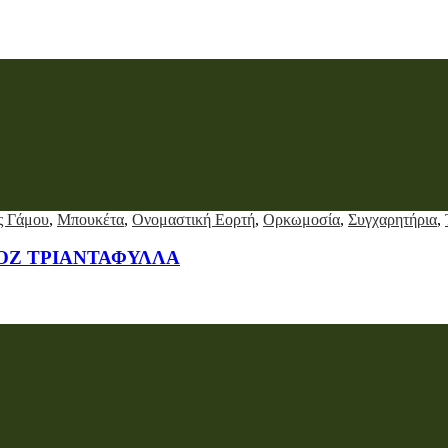
ς Γάμου
,
Μπουκέτα
,
Ονομαστική Εορτή
,
Ορκωμοσία
,
Συγχαρητήρια
,
ΟΖ ΤΡΙΑΝΤΑΦΥΛΛΑ