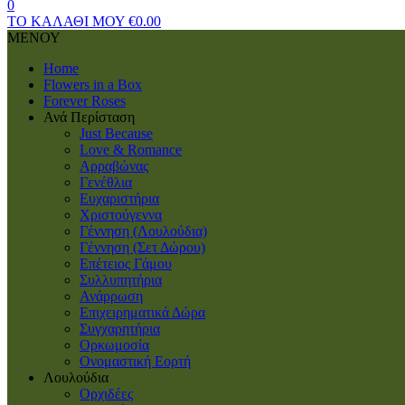
0
ΤΟ ΚΑΛΑΘΙ ΜΟΥ
€
0.00
ΜΕΝΟΥ
Home
Flowers in a Box
Forever Roses
Ανά Περίσταση
Just Because
Love & Romance
Αρραβώνας
Γενέθλια
Ευχαριστήρια
Χριστούγεννα
Γέννηση (Λουλούδια)
Γέννηση (Σετ Δώρου)
Επέτειος Γάμου
Συλλυπητήρια
Ανάρρωση
Επιχειρηματικά Δώρα
Συγχαρητήρια
Ορκωμοσία
Ονομαστική Εορτή
Λουλούδια
Ορχιδέες