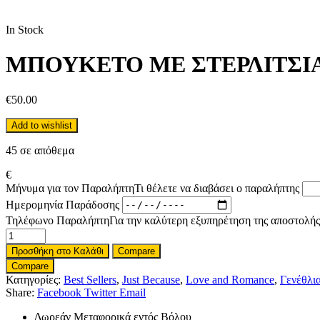
In Stock
ΜΠΟΥΚΕΤΟ ΜΕ ΣΤΕΡΛΙΤΣΙ
€
50.00
Add to wishlist
45 σε απόθεμα
€
Μήνυμα για τον Παραλήπτη
Τι θέλετε να διαβάσει ο παραλήπτης
Ημερομηνία Παράδοσης
Τηλέφωνο Παραλήπτη
Για την καλύτερη εξυπηρέτηση της αποστολής
ΜΠΟΥΚΕΤΟ
ΜΕ
Προσθήκη στο Καλάθι
Compare
ΣΤΕΡΛΙΤΣΙΑ
Compare
ΖΕΡΜΠΕΡΕΣ
Κατηγορίες:
Best Sellers
,
Just Because
,
Love and Romance
,
Γενέθλι
ΤΡΙΑΝΤΑΦΥΛΛΑ
Share:
Facebook
Twitter
Email
ποσότητα
Δωρεάν Μεταφορικά εντός Βόλου