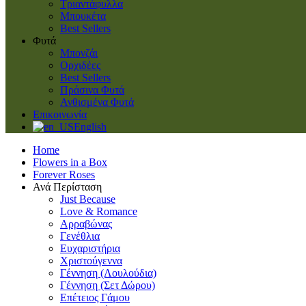
Τριαντάφυλλα
Μπουκέτα
Best Sellers
Φυτά
Μπονζάι
Ορχιδέες
Best Sellers
Πράσινα Φυτά
Ανθισμένα Φυτά
Επικοινωνία
English
Home
Flowers in a Box
Forever Roses
Ανά Περίσταση
Just Because
Love & Romance
Αρραβώνας
Γενέθλια
Ευχαριστήρια
Χριστούγεννα
Γέννηση (Λουλούδια)
Γέννηση (Σετ Δώρου)
Επέτειος Γάμου